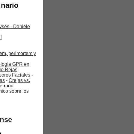
nario
yses - Daniele
i
tem, perimortem y
nología GPR en
io Rejas
sores Faciales
-
jas
-
Orejas vs.
Serrano
ico sobre los
ense
o