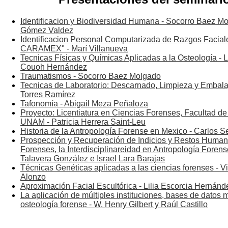
Identificacion y Biodiversidad Humana - Socorro Baez Mo
Gómez Valdez
Identificacion Personal Computarizada de Razgos Facial
CARAMEX" - Marí Villanueva
Tecnicas Físicas y Químicas Aplicadas a la Osteología - 
Couoh Hernández
Traumatismos - Socorro Baez Molgado
Tecnicas de Laboratorio: Descarnado, Limpieza y Embalaj
Torres Ramírez
Tafonomía - Abigail Meza Peñaloza
Proyecto: Licentiatura en Ciencias Forenses, Facultad de
UNAM - Patricia Herrera Saint-Leu
Historia de la Antropología Forense en Mexico - Carlos 
Prospección y Recuperación de Indicios y Restos Huma
Forenses, la Interdisciplinareidad en Antropología Forens
Talavera González e Israel Lara Barajas
Técnicas Genéticas aplicadas a las ciencias forenses - V
Alonzo
Aproximación Facial Escultórica - Lilia Escorcia Hernánd
La aplicación de múltiples instituciones, bases de datos m
osteología forense - W. Henry Gilbert y Raúl Castillo