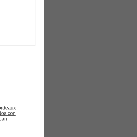
ordeaux
dos con
acan