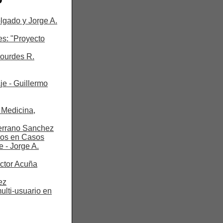
lgado y Jorge A.
es: "Proyecto
Lourdes R.
e - Guillermo
 Medicina,
Serrano Sanchez
nos en Casos
e - Jorge A.
ictor Acuña
ez
ulti-usuario en